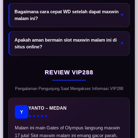
Bagaimana cara cepat WD setelah dapat maxwin
▼
malam ini?
Apakah aman bermain slot maxwin malam ini di
▼
situs online?
REVIEW VIP288
Pengalaman Pengunjung Saat Mengakses Informasi VIP288
YANTO – MEDAN
Y
★★★★★
Malam ini main Gates of Olympus langsung maxwin
17 juta! Slot maxwin malam ini emang gacor parah.