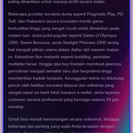
paling dinantikan untuk meraup profit secara instan.
Beberapa provider ternama dunia seperti Pragmatic Play, PG
Soft, dan Habanero secara konsisten merilis game
berkualitas tinggi yang sangat cocok untuk dimainkan pada
malam hari. Judul-judul populer seperti Gates of Olympus
1000, Sweet Bonanza, serta Starlight Princess 1000 sering
kali menjadi pilihan utama dalam daftar slot maxwin malam
ini. Kehadiran fitur mekanik seperti tumbling, perkalian
multiplier besar, hingga opsi buy freespin membuat jalannya
permainan menjadi semakin seru dan berpotensi tinggi
memberikan hadiah fantastis. Keunggulan teknis ini didukung
penuh oleh fasilitas transaksi deposit dan withdraw yang
sangat cepat via bank lokal maupun e-wallet, serta layanan
customer service profesional yang bersiaga selama 24 jam
nonstop.
Untuk bisa meraih kemenangan secara maksimal, terdapat
beberapa tips penting yang wajib Anda terapkan dengan