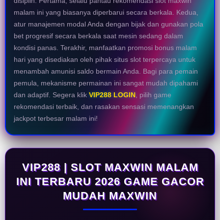
disiplin. Pertama, selalu pantau rekomendasi slot maxwin
malam ini yang biasanya diperbarui secara berkala. Kedua,
atur manajemen modal Anda dengan bijak dan gunakan pola
bet progresif secara berkala saat mesin sedang dalam
kondisi panas. Terakhir, manfaatkan promosi bonus malam
hari yang disediakan oleh pihak situs slot terpercaya untuk
menambah amunisi saldo bermain Anda. Bagi para pemain
pemula, mekanisme permainan ini sangat mudah dipahami
dan adaptif. Segera klik
VIP288 LOGIN
, pilih game
rekomendasi terbaik, dan rasakan sensasi memenangkan
jackpot terbesar malam ini!
VIP288 | SLOT MAXWIN MALAM
INI TERBARU 2026 GAME GACOR
MUDAH MAXWIN