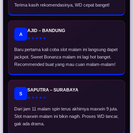
Terima kasih rekomendasinya, WD cepat banget!
AJID – BANDUNG
A
★★★★★
Baru pertama kali coba slot malam ini langsung dapet
jackpot. Sweet Bonanza malam ini lagi hot banget.
Recommended buat yang mau cuan malam-malam!
SAPUTRA – SURABAYA
S
★★★★★
Dari jam 11 malam spin terus akhirnya maxwin 9 juta.
Slot maxwin malam ini bikin nagih. Proses WD lancar,
gak ada drama.