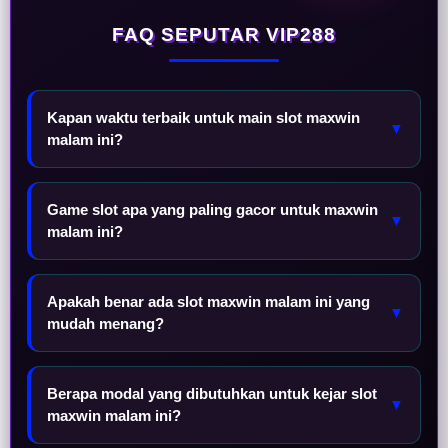
FAQ SEPUTAR VIP288
Kapan waktu terbaik untuk main slot maxwin
▼
malam ini?
Game slot apa yang paling gacor untuk maxwin
▼
malam ini?
Apakah benar ada slot maxwin malam ini yang
▼
mudah menang?
Berapa modal yang dibutuhkan untuk kejar slot
▼
maxwin malam ini?