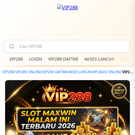
VIP288
LOGIN
VIP288 DAFTAR
AKSES LANCAR
TERPE
VIP288
/
VIP288 ONLINE
/
VIP288 DAFTAR
/
AKSES LANCAR
/
APLIKASI ONLINE
/
VIP288 | Slot Maxwin Malam Ini Terbaru 2026 Game Gacor Mudah Maxwin