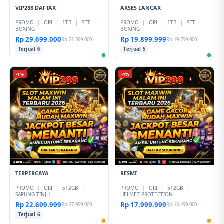
VIP288 DAFTAR
AKSES LANCAR
PROMO
|
ORI
|
1TB
|
SET
PROMO
|
ORI
|
1TB
|
SET
BOXING
BOXING
Rp 29.699.000
Rp 19.899.999
Rp 21.399.000
Rp 19.799.000
Terjual 6
Terjual 5
-1%
-1%
TERPERCAYA
RESMI
PROMO
|
ORI
|
512GB
|
PROMO
|
ORI
|
512GB
|
SARUNG TINJU
HELMET PROTECTION
Rp 22.699.999
Rp 17.999.999
Rp 27.999.000
Rp 18.499.000
Terjual 6