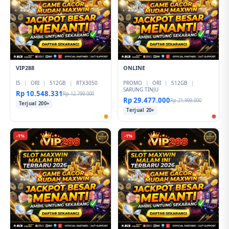
VIP288
ONLINE
I5
|
ORI
|
512GB
|
RTX3050
PROMO
|
ORI
|
512GB
|
SARUNG TINJU
Rp 10.548.331
Rp 12.799.000
Rp 29.477.000
Rp 21.999.000
Terjual 200+
Terjual 20+
-1%
-1%